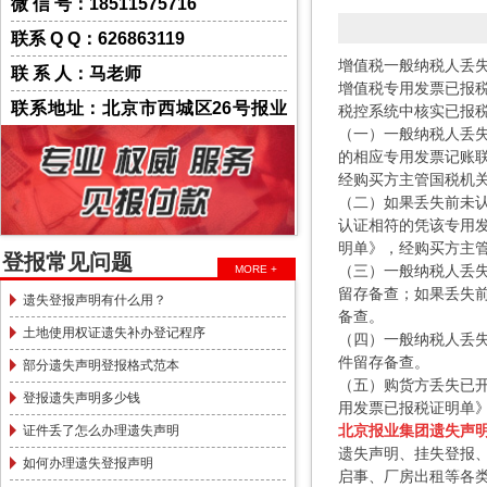
微 信 号：18511575716
联系 Q Q：626863119
增值税一般纳税人丢
联 系 人：马老师
增值税专用发票已报
联系地址：北京市西城区26号报业
税控系统中核实已报
（一）一般纳税人丢
大厦一层
的相应专用发票记账
经购买方主管国税机
（二）如果丢失前未
认证相符的凭该专用
明单》，经购买方主
登报常见问题
（三）一般纳税人丢
MORE +
留存备查；如果丢失
遗失登报声明有什么用？
备查。
土地使用权证遗失补办登记程序
（四）一般纳税人丢
件留存备查。
部分遗失声明登报格式范本
（五）购货方丢失已
登报遗失声明多少钱
用发票已报税证明单
北京报业集团遗失声
证件丢了怎么办理遗失声明
遗失声明、挂失登报
如何办理遗失登报声明
启事、厂房出租等各